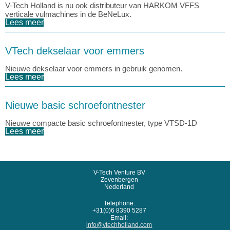
V-Tech Holland is nu ook distributeur van HARKOM VFFS
verticale vulmachines in de BeNeLux.
Lees meer
VTech dekselaar voor emmers
Nieuwe dekselaar voor emmers in gebruik genomen.
Lees meer
Nieuwe basic schroefontnester
Nieuwe compacte basic schroefontnester, type VTSD-1D
Lees meer
V-Tech Venture BV
Zevenbergen
Nederland
Telephone:
+31(0)6 8390 5287
Email:
info@vtechholland.com