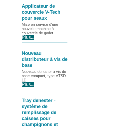
Applicateur de
couvercle V-Tech
pour seaux
Mise en service d’une
nouvelle machine à
couvercle de godet.
Plus...
Nouveau
distributeur à vis de
base
Nouveau denester à vis de
base compact, type VTSD-
1D
Plus...
Tray denester -
système de
remplissage de
caisses pour
champignons et